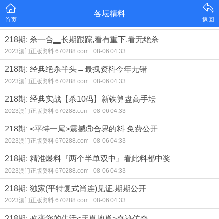
各坛精料
首页
返回
218期: 杀一合▂长期跟踪,看有重下,看无绝杀
2023澳门正版资料 670288.com
08-06 04:33
218期: 经典绝杀半头→最拽资料今年无错
2023澳门正版资料 670288.com
08-06 04:33
218期: 经典实战【杀10码】新铁算盘高手坛
2023澳门正版资料 670288.com
08-06 04:33
218期: <平特一尾>震撼⑥合界的料,免费公开
2023澳门正版资料 670288.com
08-06 04:33
218期: 精准爆料『两个半单双中』看此料都中奖
2023澳门正版资料 670288.com
08-06 04:33
218期: 独家(平特复式肖连)见证,期期公开
2023澳门正版资料 670288.com
08-06 04:33
218期: 改变您的生活<天肖地肖>奇迹传奇